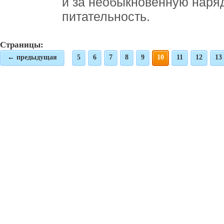
и за необыкновенную наряд
питательность.
Страницы:
←
предыдущая
5
6
7
8
9
10
11
12
13