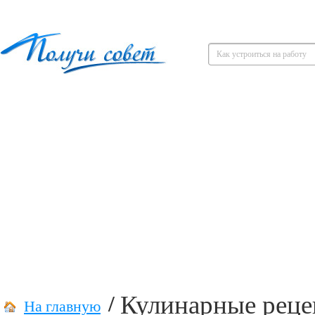
Кулинарные рец
/
На главную