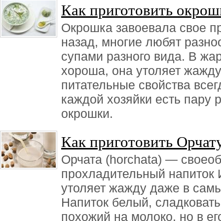
Как приготовить окрош
Окрошка завоевала свое пр
назад, многие любят разно
супами разного вида. В жа
хороша, она утоляет жажду,
питательные свойства всегд
каждой хозяйки есть пару 
окрошки.
Как приготовить Орчат
Орчата (horchata) — своео
прохладительный напиток 
утоляет жажду даже в самы
Напиток белый, сладковаты
похожий на молоко, но в ег