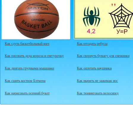
Как сдуть баскетбольный мяч
Как отгадать ребусы
Как рисовать деда мороза и снегурочку
Как свернуть бумагу для снежинки
Как двигать грудными мышцами
Как оплетать наушники
Как сшить костюм Бэтмена
Как нырять не зажимая нос
Как нарисовать осенний букет
Как тюнинговать велосипед