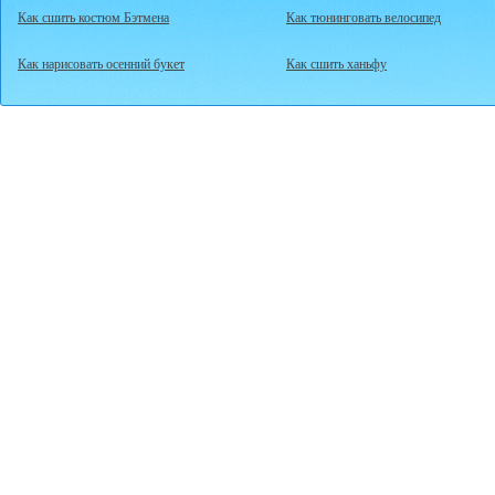
Как сшить костюм Бэтмена
Как тюнинговать велосипед
Как нарисовать осенний букет
Как сшить ханьфу