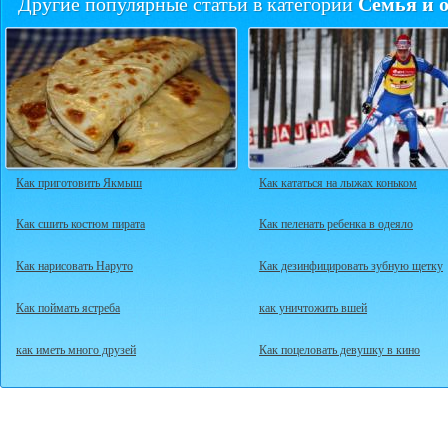
Семья и 
Другие популярные статьи в категории
Как приготовить Якмыш
Как кататься на лыжах коньком
Как сшить костюм пирата
Как пеленать ребенка в одеяло
Как нарисовать Наруто
Как дезинфицировать зубную щетку
Как поймать ястреба
как уничтожить вшей
как иметь много друзей
Как поцеловать девушку в кино